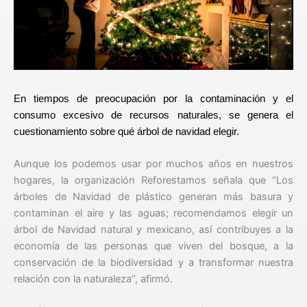
En tiempos de preocupación por la contaminación y el
consumo excesivo de recursos naturales, se genera el
cuestionamiento sobre qué árbol de navidad elegir.
Aunque los podemos usar por muchos años en nuestros
hogares, la organización Reforestamos señala que “Los
árboles de Navidad de plástico generan más basura y
contaminan el aire y las aguas; recomendamos elegir un
árbol de Navidad natural y mexicano, así contribuyes a la
economía de las personas que viven del bosque, a la
conservación de la biodiversidad y a transformar nuestra
relación con la naturaleza”, afirmó.