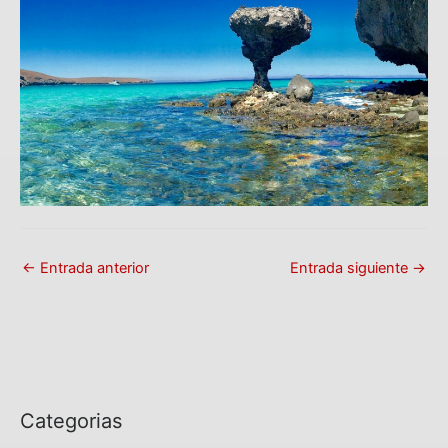
←
Entrada anterior
Entrada siguiente
→
Categorias
C
a