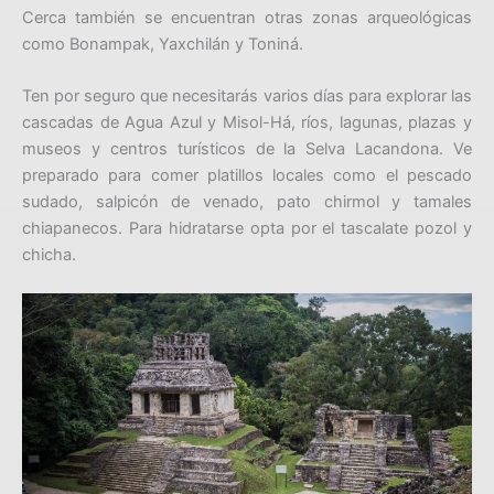
Cerca también se encuentran otras zonas arqueológicas
como Bonampak, Yaxchilán y Toniná.
Ten por seguro que necesitarás varios días para explorar las
cascadas de Agua Azul y Misol-Há, ríos, lagunas, plazas y
museos y centros turísticos de la Selva Lacandona. Ve
preparado para comer platillos locales como el pescado
sudado, salpicón de venado, pato chirmol y tamales
chiapanecos. Para hidratarse opta por el tascalate pozol y
chicha.