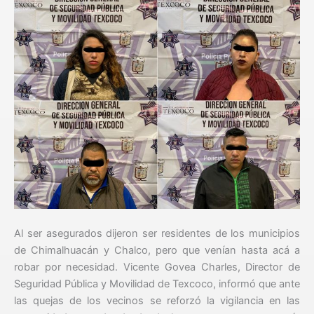
Al ser asegurados dijeron ser residentes de los municipios
de Chimalhuacán y Chalco, pero que venían hasta acá a
robar por necesidad. Vicente Govea Charles, Director de
Seguridad Pública y Movilidad de Texcoco, informó que ante
las quejas de los vecinos se reforzó la vigilancia en las