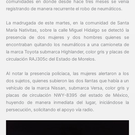
comunidades en donde desde hace tres meses se venía
registrando de manera recurrente el robo de neumáticos.
La madrugada de este martes, en la comunidad de Santa
María Nativitas, sobre la calle Miguel Hidalgo se detectó la
presencia de dos mujeres y dos hombres quienes se
encontraban quitando los neumáticos a una camioneta de
la marca Toyota submarca Highlander, color gris y placas de
circulación RAJ305c del Estado de Morelos.
Al notar la presencia policiaca, las mujeres alertaron a los
dos sujetos, quienes subieron las dos llantas que había a un
vehículo de la marca Nissan, submarca Versa, color gris y
placas de circulación NWY-8395 del estado de México,
huyendo de manera inmediata del lugar, iniciándose la
persecución, solicitando el apoyo vía radio.