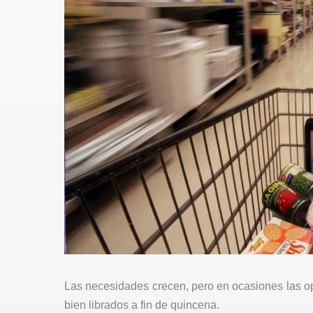
Las necesidades crecen, pero en ocasiones las o
bien librados a fin de quincena.