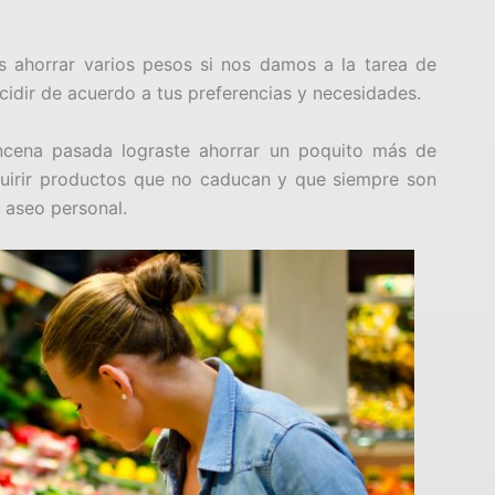
ahorrar varios pesos si nos damos a la tarea de
idir de acuerdo a tus preferencias y necesidades.
incena pasada lograste ahorrar un poquito más de
dquirir productos que no caducan y que siempre son
 aseo personal.