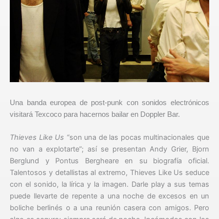
Una banda europea de post-punk con sonidos electrónicos
visitará Texcoco para hacernos bailar en Doppler Bar.
Thieves Like Us “
son una de las pocas multinacionales que
no van a explotarte”;
así se presentan Andy Grier, Bjorn
Berglund y Pontus Bergheare en su biografía oficial.
Talentosos y detallistas al extremo, Thieves Like Us seduce
con el sonido, la lírica y la imagen. Darle play a sus temas
puede llevarte de repente a una noche de excesos en un
boliche berlinés o a una reunión casera con amigos. Pero