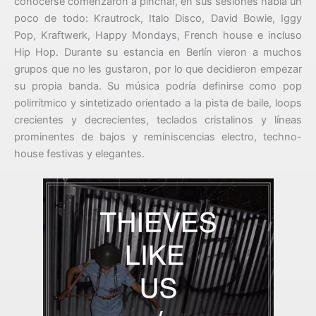
conocerse comenzaron a pinchar, en sus sesiones había un
poco de todo: Krautrock, Italo Disco, David Bowie, Iggy
Pop, Kraftwerk, Happy Mondays, French house e incluso
Hip Hop. Durante su estancia en Berlín vieron a muchos
grupos que no les gustaron, por lo que decidieron empezar
su propia banda. Su música podría definirse como pop
polirrítmico y sintetizado orientado a la pista de baile, loops
crecientes y decrecientes, teclados cristalinos y líneas
prominentes de bajos y reminiscencias electro, techno-
house festivas y elegantes.