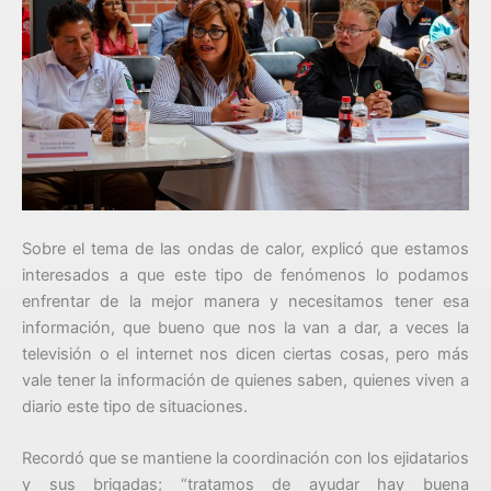
Sobre el tema de las ondas de calor, explicó que estamos
interesados a que este tipo de fenómenos lo podamos
enfrentar de la mejor manera y necesitamos tener esa
información, que bueno que nos la van a dar, a veces la
televisión o el internet nos dicen ciertas cosas, pero más
vale tener la información de quienes saben, quienes viven a
diario este tipo de situaciones.
Recordó que se mantiene la coordinación con los ejidatarios
y sus brigadas; “tratamos de ayudar hay buena