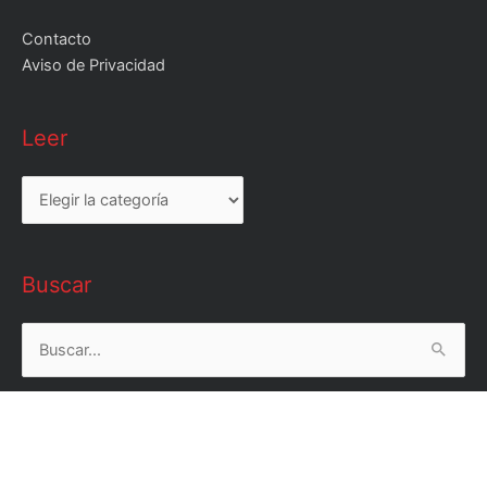
Contacto
Aviso de Privacidad
Leer
Leer
Buscar
Buscar
por: