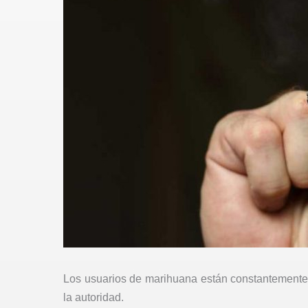
Los usuarios de marihuana están constantemente 
la autoridad.