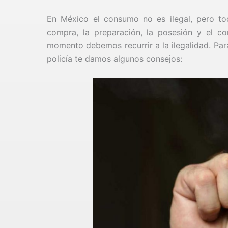
En México el consumo no es ilegal, pero todo 
compra, la preparación, la posesión y el co
momento debemos recurrir a la ilegalidad. Para
policía te damos algunos consejos: