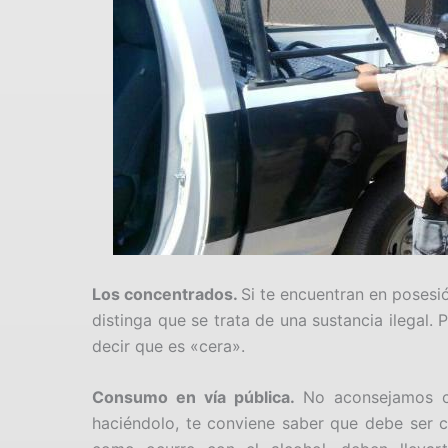
Los concentrados.
Si te encuentran en posesió
distinga que se trata de una sustancia ilegal.
decir que es «cera».
Consumo en vía pública.
No aconsejamos co
haciéndolo, te conviene saber que debe ser co