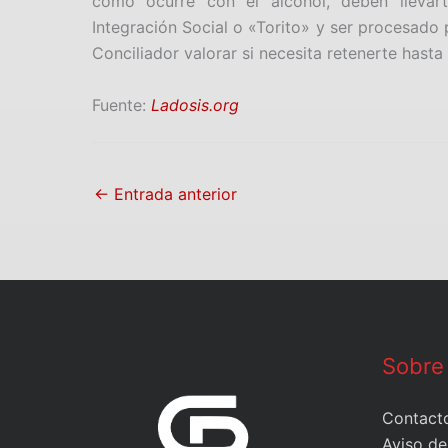
como ocurre con el alcohol, deben llevar
Integración Social o «Torito» y ser procesado
Conciliador valorar si necesita retenerte hasta 
Fuente:
Ladosis.org
←
Entrada anterior
Sobre
Contact
Aviso de