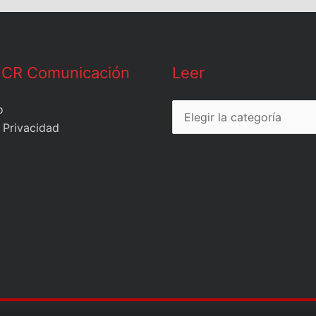
Leer
 CR Comunicación
Leer
o
 Privacidad