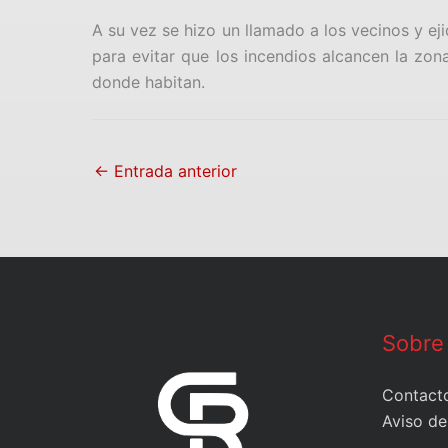
A su vez se hizo un llamado a los vecinos y ej
para evitar que los incendios alcancen la zon
donde habitan.
←
Entrada anterior
Sobre
Contact
Aviso de