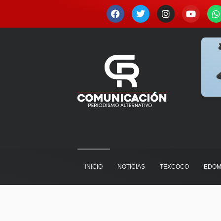
Ir
F
T
I
Y
a
w
n
o
h
al
c
i
s
u
a
contenido
e
t
t
t
t
b
t
a
u
s
o
e
g
b
a
o
r
r
e
p
k
a
p
m
INICIO
NOTICIAS
TEXCOCO
EDOM