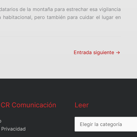
idatarios de la montaña para estrechar esa vigilancia
a habitacional, pero también para cuidar el lugar en
Entrada siguiente
→
Leer
 CR Comunicación
Leer
o
 Privacidad