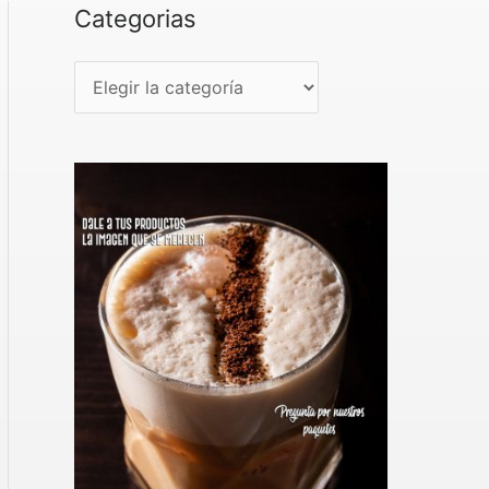
Categorias
C
a
t
e
g
o
r
i
a
s