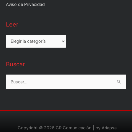
Aviso de Privacidad
Leer
Leer
Buscar
Buscar
por:
Copyright © 2026
CR Comunicación
| by Ariapsa