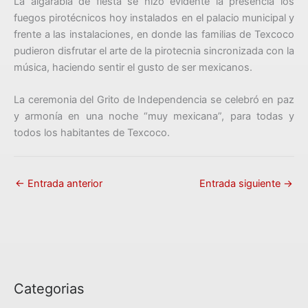
La algarabía de fiesta se hizo evidente la presencia los
fuegos pirotécnicos hoy instalados en el palacio municipal y
frente a las instalaciones, en donde las familias de Texcoco
pudieron disfrutar el arte de la pirotecnia sincronizada con la
música, haciendo sentir el gusto de ser mexicanos.
La ceremonia del Grito de Independencia se celebró en paz
y armonía en una noche “muy mexicana”, para todas y
todos los habitantes de Texcoco.
←
Entrada anterior
Entrada siguiente
→
Categorias
C
a