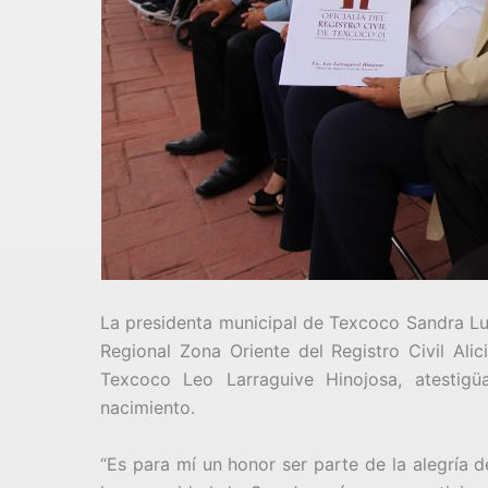
La presidenta municipal de Texcoco Sandra L
Regional Zona Oriente del Registro Civil Alici
Texcoco Leo Larraguive Hinojosa, atestigü
nacimiento.
“Es para mí un honor ser parte de la alegría 