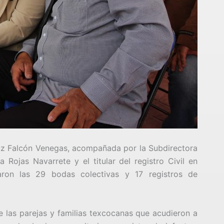
uz Falcón Venegas, acompañada por la Subdirectora
a Rojas Navarrete y el titular del registro Civil en
aron las 29 bodas colectivas y 17 registros de
de las parejas y familias texcocanas que acudieron a