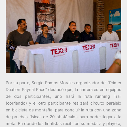
Por su parte, Sergio Ramos Morales organizador del “Primer
Duatlon Paynal Race” destacó que, la carrera es en equipos
de dos participantes, uno hará la ruta running Trail
(corriendo) y el otro participante realizará circuito paralelo
en bicicleta de montaña, para concluir la ruta con una zona
de pruebas físicas de 20 obstáculos para poder llegar a la
meta. En donde los finalistas recibirán su medalla y playera,