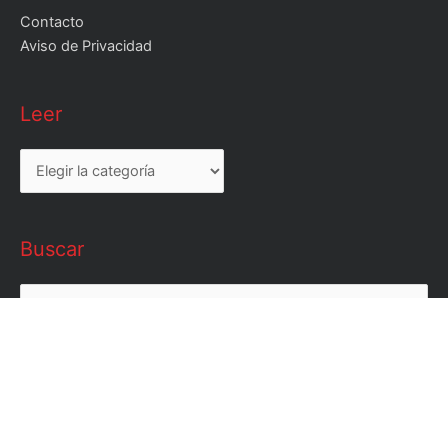
Contacto
Aviso de Privacidad
Leer
Leer
Buscar
Buscar
por: