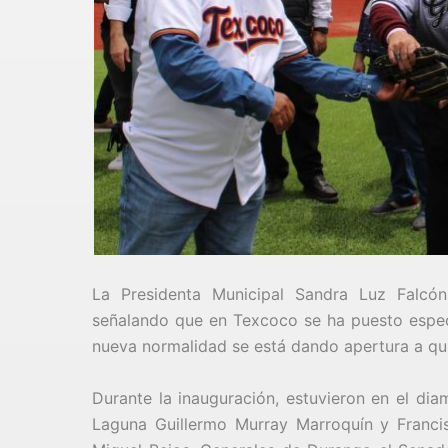
La Presidenta Municipal Sandra Luz Falcón
señalando que en Texcoco se ha puesto especi
nueva normalidad se está dando apertura a qu
Durante la inauguración, estuvieron en el dia
Laguna Guillermo Murray Marroquín y Franci