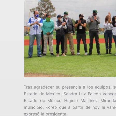
Tras agradecer su presencia a los equipos, su
Estado de México, Sandra Luz Falcón Venega
Estado de México Higinio Martínez Miranda,
municipio, «creo que a partir de hoy le va
expresó la presidenta.