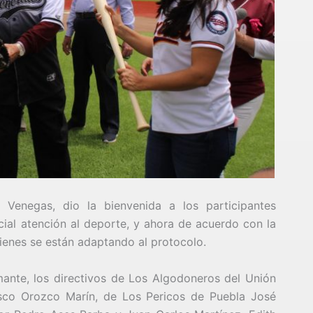
 Venegas, dio la bienvenida a los participantes
al atención al deporte, y ahora de acuerdo con la
ienes se están adaptando al protocolo.
mante, los directivos de Los Algodoneros del Unión
sco Orozco Marín, de Los Pericos de Puebla José