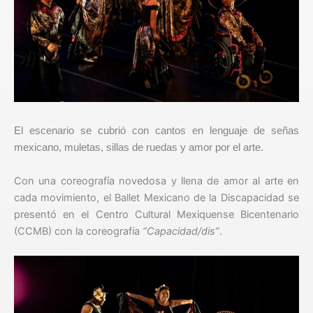
El escenario se cubrió con cantos en lenguaje de señas
mexicano, muletas, sillas de ruedas y amor por el arte.
Con una coreografía novedosa y llena de amor al arte en
cada movimiento, el Ballet Mexicano de la Discapacidad se
presentó en el Centro Cultural Mexiquense Bicentenario
(CCMB) con la coreografía
“Capacidad/dis”
.