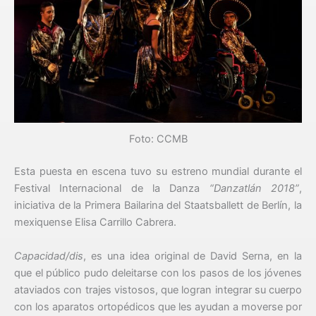
Foto: CCMB
Esta puesta en escena tuvo su estreno mundial durante el
Festival Internacional de la Danza
“Danzatlán 2018”
,
iniciativa de la Primera Bailarina del Staatsballett de Berlín, la
mexiquense Elisa Carrillo Cabrera.
Capacidad/dis
, es una idea original de David Serna, en la
que el público pudo deleitarse con los pasos de los jóvenes
ataviados con trajes vistosos, que logran integrar su cuerpo
con los aparatos ortopédicos que les ayudan a moverse por