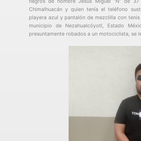
negros de nombre Jesús Miguel “N” de 37 
Chimalhuacán y quien tenía el teléfono sus
playera azul y pantalón de mezclilla con teni
municipio de Nezahualcóyotl, Estado Méxi
presuntamente robados a un motociclista, se l