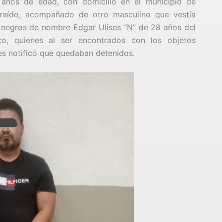
años de edad, con domicilio en el municipio de
traído, acompañado de otro masculino que vestía
s negros de nombre Edgar Ulises “N” de 28 años del
co, quienes al ser encontrados con los objetos
es notificó que quedaban detenidos.