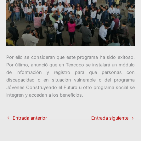
Por ello se consideran que este programa ha sido exitoso.
Por último, anunció que en Texcoco se instalará un módulo
de información y registro para que personas con
discapacidad o en situación vulnerable o del programa
Jóvenes Construyendo el Futuro u otro programa social se
integren y accedan a los beneficios.
←
Entrada anterior
Entrada siguiente
→