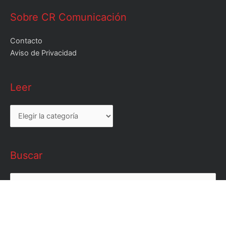
Sobre CR Comunicación
Contacto
Aviso de Privacidad
Leer
Leer
Buscar
Buscar
por: