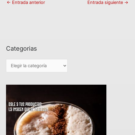
←
Entrada anterior
Entrada siguiente
→
Categorias
C
a
t
e
g
o
r
i
a
s