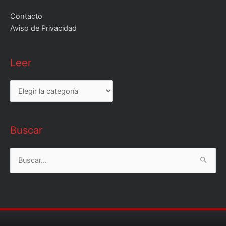
Contacto
Aviso de Privacidad
Leer
Leer
Buscar
Buscar
por: