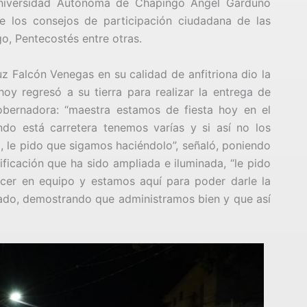
 Universidad Autónoma de Chapingo Ángel Garduño
e los consejos de participación ciudadana de las
o, Pentecostés entre otras.
 Falcón Venegas en su calidad de anfitriona dio la
y regresó a su tierra para realizar la entrega de
gobernadora: “maestra estamos de fiesta hoy en el
do está carretera tenemos varías y si así no los
o, le pido que sigamos haciéndolo”, señaló, poniendo
ificación que ha sido ampliada e iluminada, “le pido
cer en equipo y estamos aquí para poder darle la
do, demostrando que administramos bien y que así