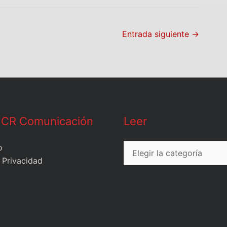
Entrada siguiente
→
Leer
 CR Comunicación
Leer
o
 Privacidad