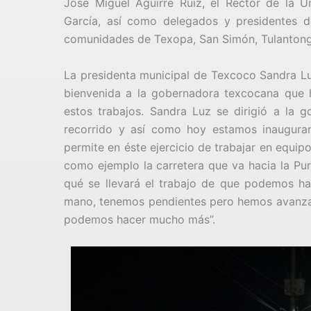
José Miguel Aguirre Ruiz, el Rector de la
García, así como delegados y presidentes d
comunidades de Texopa, San Simón, Tulantong
La presidenta municipal de Texcoco Sandra Luz
bienvenida a la gobernadora texcocana que ho
estos trabajos. Sandra Luz se dirigió a la 
recorrido y así como hoy estamos inauguran
permite en éste ejercicio de trabajar en equip
como ejemplo la carretera que va hacia la Pur
qué se llevará el trabajo de que podemos ha
mano, tenemos pendientes pero hemos avanza
podemos hacer mucho más”.