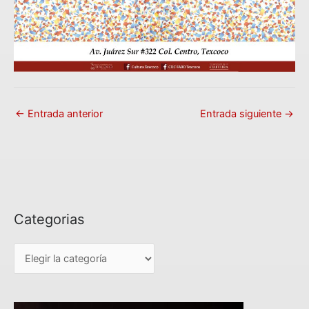
←
Entrada anterior
Entrada siguiente
→
Categorias
C
a
t
e
g