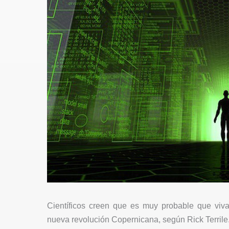
Científicos creen que es muy probable que viv
nueva revolución Copernicana, según Rick Terrile