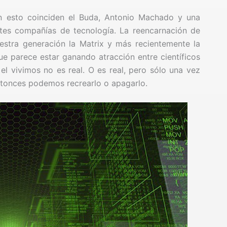
n esto coinciden el Buda, Antonio Machado y una
tes compañías de tecnología. La reencarnación de
estra generación la Matrix y más recientemente la
ue parece estar ganando atracción entre científicos
 el vivimos no es real. O es real, pero sólo una vez
ntonces podemos recrearlo o apagarlo.