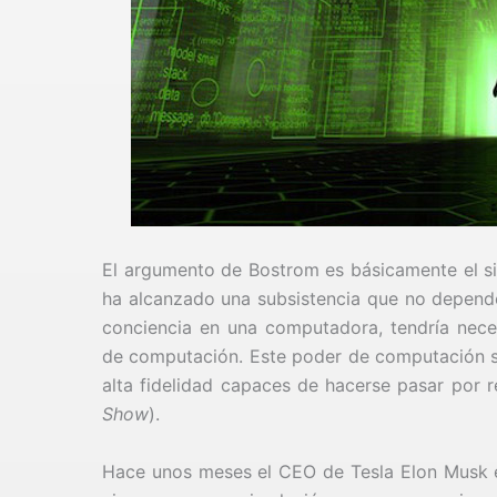
El argumento de Bostrom es básicamente el sig
ha alcanzado una subsistencia que no depend
conciencia en una computadora, tendría nec
de computación. Este poder de computación ser
alta fidelidad capaces de hacerse pasar por 
Show
).
Hace unos meses el CEO de Tesla Elon Musk 