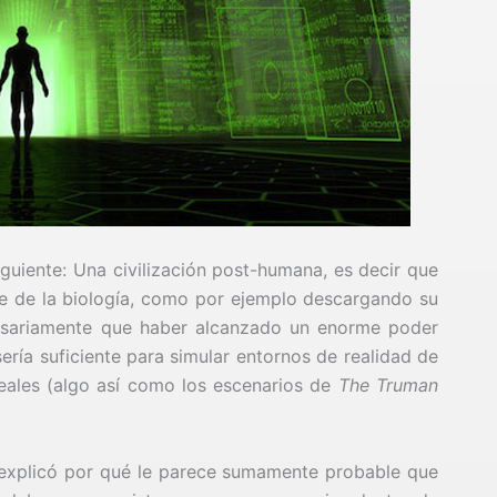
uiente: Una civilización post-humana, es decir que
e de la biología, como por ejemplo descargando su
esariamente que haber alcanzado un enorme poder
ía suficiente para simular entornos de realidad de
reales (algo así como los escenarios de
The Truman
explicó por qué le parece sumamente probable que