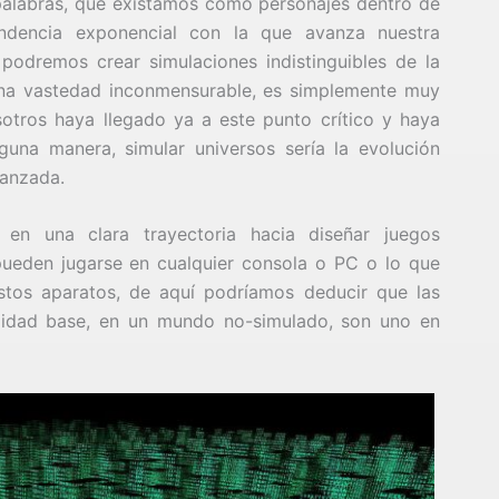
palabras, que existamos como personajes dentro de
ndencia exponencial con la que avanza nuestra
podremos crear simulaciones indistinguibles de la
una vastedad inconmensurable, es simplemente muy
otros haya llegado ya a este punto crítico y haya
una manera, simular universos sería la evolución
vanzada.
n una clara trayectoria hacia diseñar juegos
 pueden jugarse en cualquier consola o PC o lo que
stos aparatos, de aquí podríamos deducir que las
lidad base, en un mundo no-simulado, son uno en