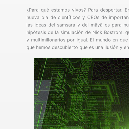
¿Para qué estamos vivos? Para despertar. E
nueva ola de científicos y CEOs de importan
las ideas del samsara y del māyā es para nu
hipótesis de la simulación de Nick Bostrom, q
y multimillonarios por igual. El mundo en que
que hemos descubierto que es una ilusión y e