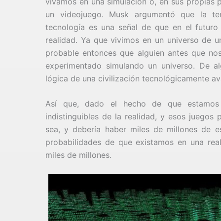
vivamos en una simulación o, en sus propias 
un videojuego. Musk argumentó que la te
tecnología es una señal de que en el futuro 
realidad. Ya que vivimos en un universo de 
probable entonces que alguien antes que nos
experimentado simulando un universo. De alg
lógica de una civilización tecnológicamente a
Así que, dado el hecho de que estamos e
indistinguibles de la realidad, y esos juegos
sea, y debería haber miles de millones de e
probabilidades de que existamos en una rea
miles de millones.