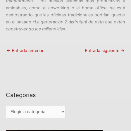
transformará»
. Con nuevos sistemas más productivos y
amigables, como el coworking o el home office, se está
demostrando que las oficinas tradicionales podrían quedar
en el pasado.
«La generación Z disfrutará de esto que están
construyendo los millennials»
.
←
Entrada anterior
Entrada siguiente
→
Categorias
C
a
t
e
g