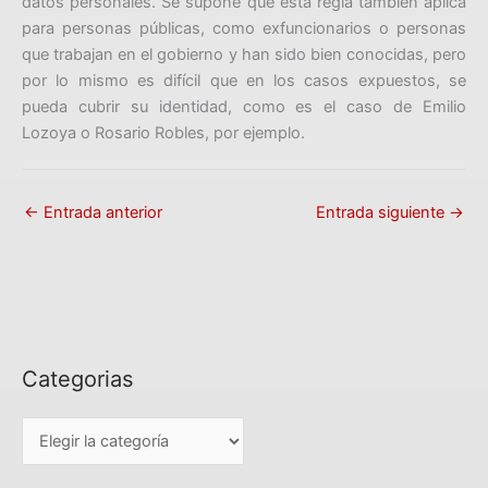
datos personales. Se supone que esta regla también aplica
para personas públicas, como exfuncionarios o personas
que trabajan en el gobierno y han sido bien conocidas, pero
por lo mismo es difícil que en los casos expuestos, se
pueda cubrir su identidad, como es el caso de Emilio
Lozoya o Rosario Robles, por ejemplo.
←
Entrada anterior
Entrada siguiente
→
Categorias
C
a
t
e