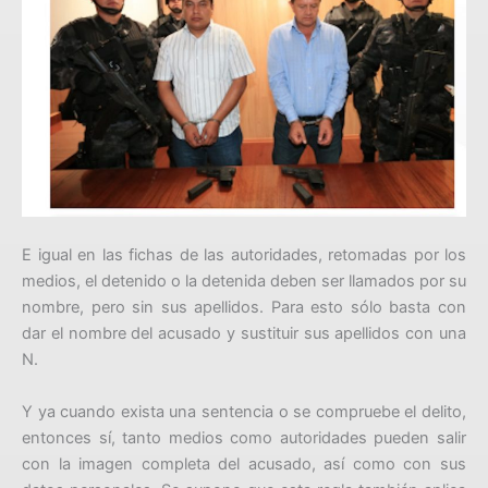
E igual en las fichas de las autoridades, retomadas por los
medios, el detenido o la detenida deben ser llamados por su
nombre, pero sin sus apellidos. Para esto sólo basta con
dar el nombre del acusado y sustituir sus apellidos con una
N.
Y ya cuando exista una sentencia o se compruebe el delito,
entonces sí, tanto medios como autoridades pueden salir
con la imagen completa del acusado, así como con sus