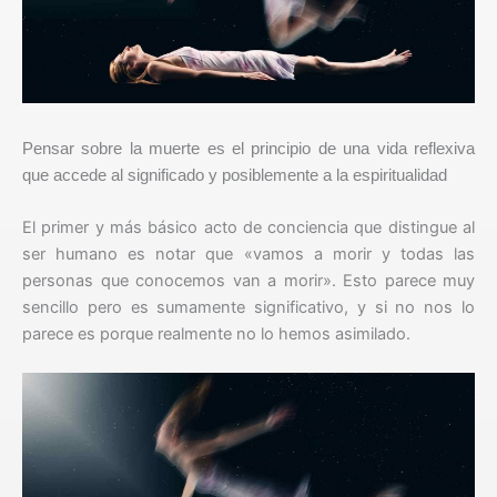
Pensar sobre la muerte es el principio de una vida reflexiva
que accede al significado y posiblemente a la espiritualidad
El primer y más básico acto de conciencia que distingue al
ser humano es notar que «vamos a morir y todas las
personas que conocemos van a morir». Esto parece muy
sencillo pero es sumamente significativo, y si no nos lo
parece es porque realmente no lo hemos asimilado.