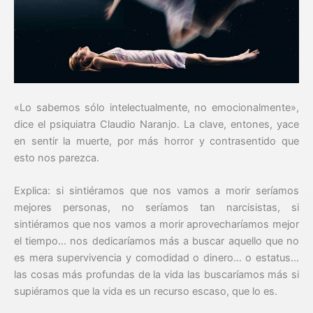
«Lo sabemos sólo intelectualmente, no emocionalmente»,
dice el psiquiatra Claudio Naranjo. La clave, entones, yace
en sentir la muerte, por más horror y contrasentido que
esto nos parezca.
Explica: si sintiéramos que nos vamos a morir seríamos
mejores personas, no seríamos tan narcisistas, si
sintiéramos que nos vamos a morir aprovecharíamos mejor
el tiempo… nos dedicaríamos más a buscar aquello que no
es mera supervivencia y comodidad o dinero… o estatus…
las cosas más profundas de la vida las buscaríamos más si
supiéramos que la vida es un recurso escaso, que lo es.