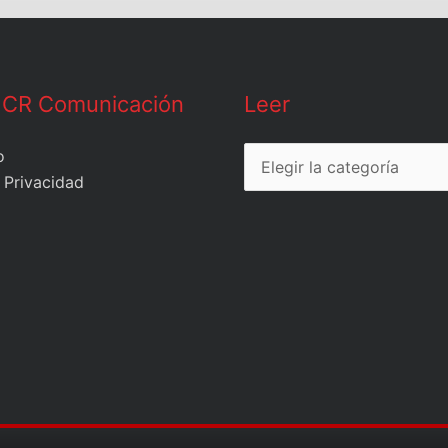
Leer
 CR Comunicación
Leer
o
 Privacidad