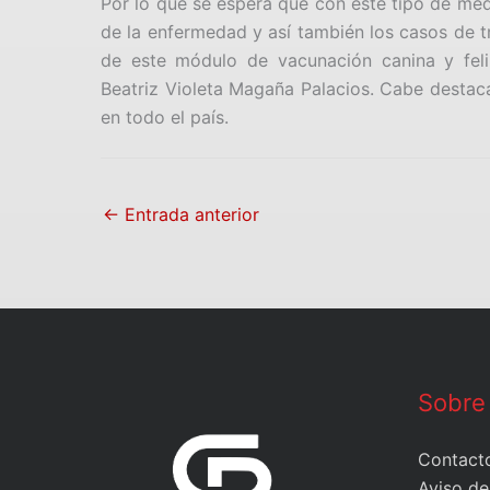
Por lo que se espera que con este tipo de med
de la enfermedad y así también los casos de t
de este módulo de vacunación canina y fel
Beatriz Violeta Magaña Palacios. Cabe destaca
en todo el país.
←
Entrada anterior
Sobre
Contact
Aviso de