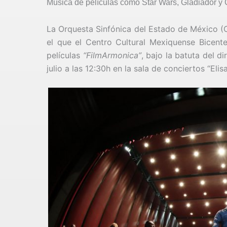
Música de películas como Star Wars, Gladiador y C
La Orquesta Sinfónica del Estado de México (O
el que el Centro Cultural Mexiquense Bicent
películas
“FilmArmonica”
, bajo la batuta del 
julio a las 12:30h en la sala de conciertos “Elisa