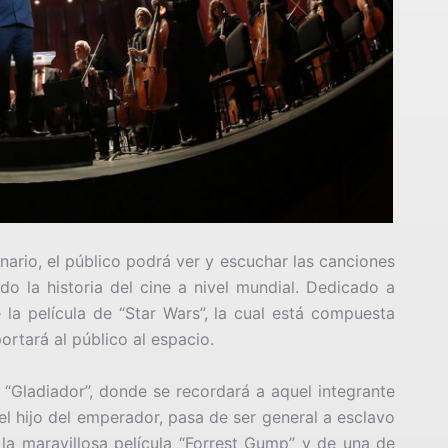
nario, el público podrá ver y escuchar las canciones
o la historia del cine a nivel mundial. Dedicado a
 la película de “Star Wars”, la cual está compuesta
ortará al público al espacio.
s “Gladiador”, donde se recordará a aquel integrante
del hijo del emperador, pasa de ser general a esclavo
la maravillosa película “Forrest Gump” y de una de