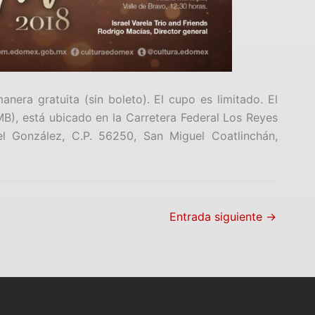
nera gratuita (sin boleto). El cupo es limitado. El
B), está ubicado en la Carretera Federal Los Reyes
l González, C.P. 56250, San Miguel Coatlinchán,
Entrada siguiente
→