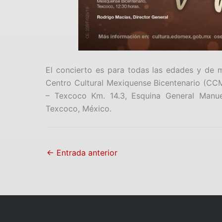
El concierto es para todas las edades y de ma
Centro Cultural Mexiquense Bicentenario (CCM
– Texcoco Km. 14.3, Esquina General Manue
Texcoco, México.
←
Entrada anterior