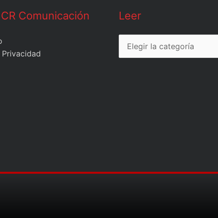
Leer
 CR Comunicación
Leer
o
 Privacidad