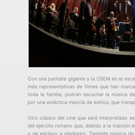
Con una pantalla gigante y la OSEM en el esce
más representativas de filmes que han marcad
toda la familia, podrán escuchar la música de
por una ecléctica mezcla de estilos, que transp
Otro clásico del cine que será interpretado e
del ejército romano que, debido a la traición 
y de esclavo a gladiador. También música de 