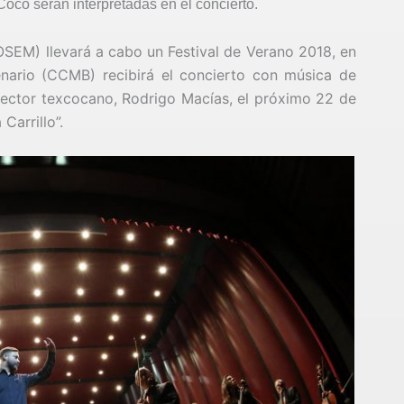
oco serán interpretadas en el concierto.
SEM) llevará a cabo un Festival de Verano 2018, en
enario (CCMB) recibirá el concierto con música de
director texcocano, Rodrigo Macías, el próximo 22 de
 Carrillo”.