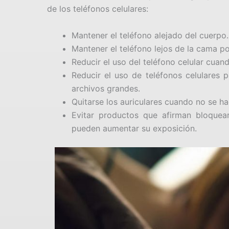
de los teléfonos celulares:
Mantener el teléfono alejado del cuerpo.
Mantener el teléfono lejos de la cama po
Reducir el uso del teléfono celular cuand
Reducir el uso de teléfonos celulares 
archivos grandes.
Quitarse los auriculares cuando no se h
Evitar productos que afirman bloquear
pueden aumentar su exposición.