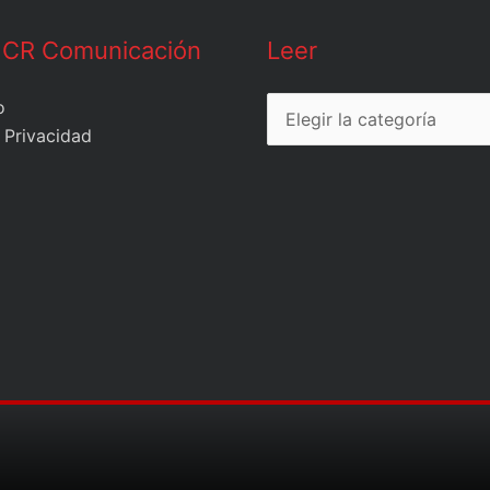
Leer
 CR Comunicación
Leer
o
 Privacidad