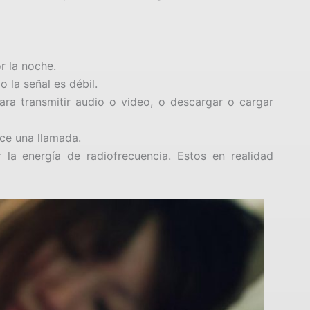
r la noche.
o la señal es débil.
para transmitir audio o video, o descargar o cargar
ace una llamada.
 la energía de radiofrecuencia. Estos en realidad