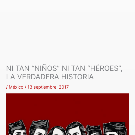
NI TAN “NIÑOS” NI TAN “HÉROES”,
LA VERDADERA HISTORIA
/
México
/
13 septiembre, 2017