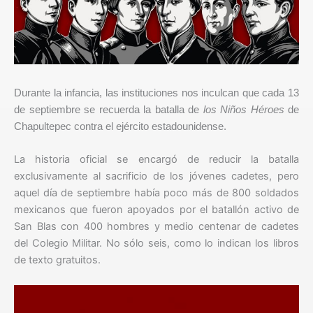
Durante la infancia, las instituciones nos inculcan que cada 13
de septiembre se recuerda la batalla de
los Niños Héroes
de
Chapultepec contra el ejército estadounidense.
La historia oficial se encargó de reducir la batalla
exclusivamente al sacrificio de los jóvenes cadetes, pero
aquel día de septiembre había poco más de 800 soldados
mexicanos que fueron apoyados por el batallón activo de
San Blas con 400 hombres y medio centenar de cadetes
del Colegio Militar. No sólo seis, como lo indican los libros
de texto gratuitos.