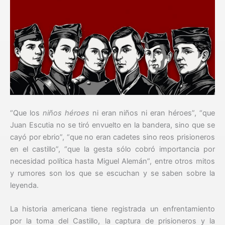
“Que los
niños héroes
ni eran niños ni eran héroes”, “que
Juan Escutia no se tiró envuelto en la bandera, sino que se
cayó por ebrio”, “que no eran cadetes sino reos prisioneros
en el castillo”, “que la gesta sólo cobró importancia por
necesidad política hasta Miguel Alemán”, entre otros mitos
y rumores son los que se escuchan y se saben sobre la
leyenda.
La historia americana tiene registrada un enfrentamiento
por la toma del Castillo, la captura de prisioneros y la