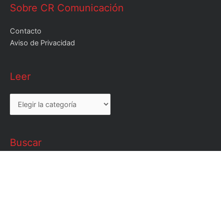
Sobre CR Comunicación
Contacto
Aviso de Privacidad
Leer
Leer
Buscar
Buscar
por: