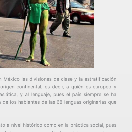
 México las divisiones de clase y la estratificación
rigen continental, es decir, a quién es europeo y
siática, y al lenguaje, pues el país siempre se ha
de los hablantes de las 68 lenguas originarias que
to a nivel histórico como en la práctica social, pues