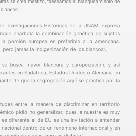
entras se crea mestizo, “deseamos el blanqueamiento de
 blancos”.
 de Investigaciones Históricas de la UNAM, expresa
aunque enarbola la combinación genética de sujetos
 la porción europea es preferible a la americana.
 pero jamás la indigenización de los blancos”.
o se busca mayor blancura y europeización, y así
erantes en Sudáfrica, Estados Unidos o Alemania en
riante de que la segregación aquí se practica por la
udes entre la manera de discriminar en territorio
adémico pidió no generalizar, pues la nuestra es muy
 es diferente al de EU es una invitación a entender
so nacional dentro de un fenómeno internacional y en
 manifestaciones, pero es distinto”.