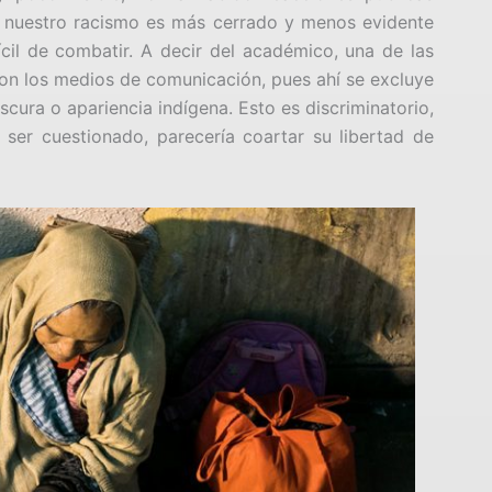
e: nuestro racismo es más cerrado y menos evidente
fícil de combatir. A decir del académico, una de las
on los medios de comunicación, pues ahí se excluye
scura o apariencia indígena. Esto es discriminatorio,
er cuestionado, parecería coartar su libertad de