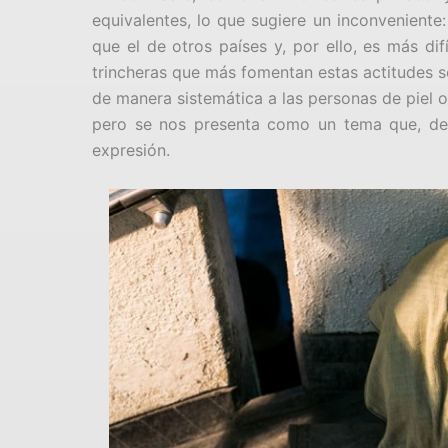
equivalentes, lo que sugiere un inconvenient
que el de otros países y, por ello, es más di
trincheras que más fomentan estas actitudes s
de manera sistemática a las personas de piel o
pero se nos presenta como un tema que, de s
expresión.