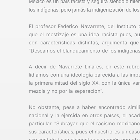
México es un país racista y seguirá siéndolo mi
los indígenas, pero jamás la indigenización de los
El profesor Federico Navarrete, del Instituto
que
el mestizaje es una idea racista pues, 
con características distintas, argumenta que
“Deseamos el blanqueamiento de los indígenas,
A decir de Navarrete Linares, en este rubr
lidiamos con una ideología parecida a las imp
la primera mitad del siglo XX, con la única va
mezcla y no por la separación”.
No obstante, pese a haber encontrado similit
nacional y la ejercida en otros países, el ac
particular. “Subrayar que el racismo mexicano
sus características, pues el nuestro es un ca
ese sentido tiene elementos en común con otras