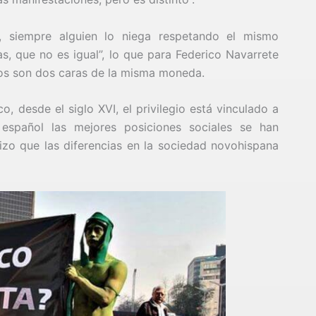
, siempre alguien lo niega respetando el mismo
as, que no es igual”, lo que para Federico Navarrete
os son dos caras de la misma moneda.
o, desde el siglo XVI, el privilegio está vinculado a
 español las mejores posiciones sociales se han
zo que las diferencias en la sociedad novohispana