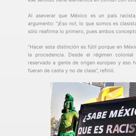
Al aseverar que México es un país racista
argumento: “¡Eso no!, lo que somos es clasist
sólo reafirma lo primero, pues ambos concept
“Hacer esta distinción es fútil porque en Méxic
la procedencia. Desde el régimen colonial
reservado a gente de origen europeo y eso hi
fueran de casta y no de clase”, refirió.