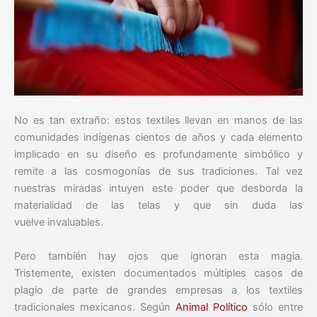
No es tan extraño: estos textiles llevan en manos de las
comunidades indígenas cientos de años y cada elemento
implicado en su diseño es profundamente simbólico y
remite a las cosmogonías de sus tradiciones. Tal vez
nuestras miradas intuyen este poder que desborda la
materialidad de las telas y que sin duda las
vuelve invaluables.
Pero también hay ojos que ignoran esta magia.
Tristemente, existen documentados múltiples casos de
plagio de parte de grandes empresas a los textiles
tradicionales mexicanos. Según
Animal Político
sólo entre