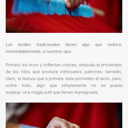
Los textiles tradicionales tienen algo que seduce,
irremediablemente, a nuestros ojos.
Primero los ricos y brillantes colores; después el entramado
de los hilos que produce intrincados patrones; también,
claro, la textura que a primera vista prometen al tacto, pero,
sobre todo, algo que simplemente no se puede
explicar: una magia sutil que tienen impregnada.