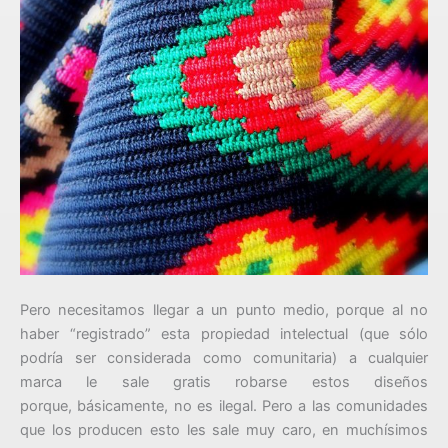
Pero necesitamos llegar a un punto medio, porque al no
haber “registrado” esta propiedad intelectual (que sólo
podría ser considerada como comunitaria) a cualquier
marca le sale gratis robarse estos diseños
porque, básicamente, no es ilegal. Pero a las comunidades
que los producen esto les sale muy caro, en muchísimos