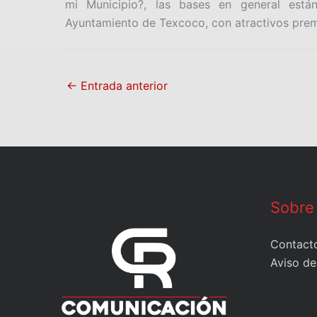
mi Municipio?, las bases en general está
Ayuntamiento de Texcoco, con atractivos prem
←
Entrada anterior
Sobre
Contact
Aviso de