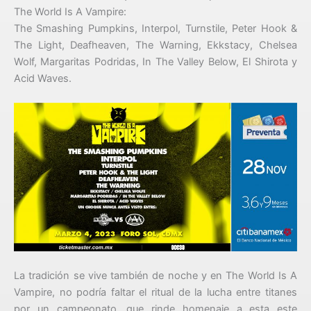
The World Is A Vampire:
The Smashing Pumpkins, Interpol, Turnstile, Peter Hook &
The Light, Deafheaven, The Warning, Ekkstacy, Chelsea
Wolf, Margaritas Podridas, In The Valley Below, El Shirota y
Acid Waves.
La tradición se vive también de noche y en The World Is A
Vampire, no podría faltar el ritual de la lucha entre titanes
por un campeonato, que rinde homenaje a esta este