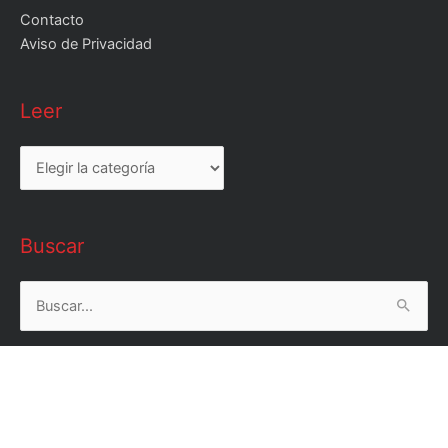
Contacto
Aviso de Privacidad
Leer
Leer
Buscar
Buscar
por: