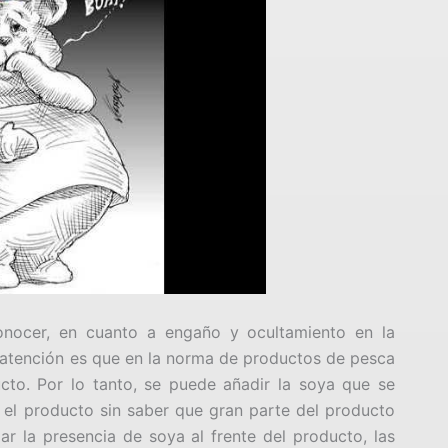
onocer, en cuanto a engaño y ocultamiento en la
 atención es que en la norma de productos de pesca
cto. Por lo tanto, se puede añadir la soya que se
el producto sin saber que gran parte del producto
r la presencia de soya al frente del producto, las