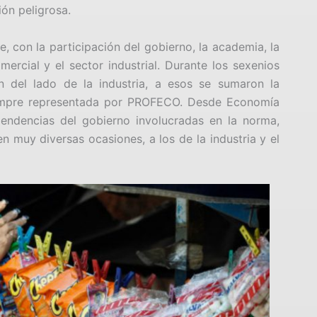
ón peligrosa.
 con la participación del gobierno, la academia, la
ercial y el sector industrial. Durante los sexenios
on del lado de la industria, a esos se sumaron la
iempre representada por PROFECO. Desde Economía
endencias del gobierno involucradas en la norma,
muy diversas ocasiones, a los de la industria y el