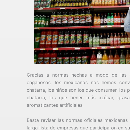
Gracias a normas hechas a modo de las c
engañosos, los mexicanos nos hemos conv
chatarra, los niños son los que consumen los 
chatarra, los que tienen más azúcar, gras
aromatizantes artificiales.
Basta revisar las normas oficiales mexicanas
larga lista de empresas que participaron en s