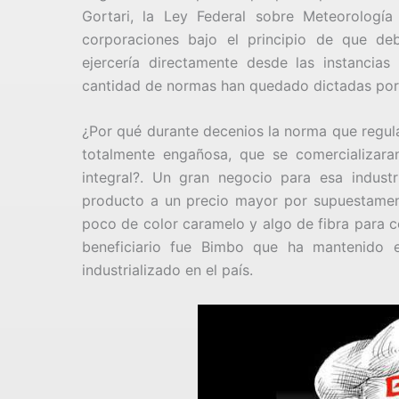
Gortari, la Ley Federal sobre Meteorología
corporaciones bajo el principio de que de
ejercería directamente desde las instancias
cantidad de normas han quedado dictadas por 
¿Por qué durante decenios la norma que regula
totalmente engañosa, que se comercializaran
integral?. Un gran negocio para esa indust
producto a un precio mayor por supuestamente
poco de color caramelo y algo de fibra para c
beneficiario fue Bimbo que ha mantenido 
industrializado en el país.