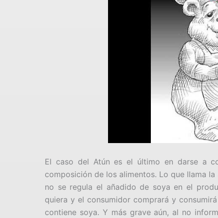
El caso del Atún es el último en darse a c
composición de los alimentos. Lo que llama la
no se regula el añadido de soya en el produ
quiera y el consumidor comprará y consumirá 
contiene soya. Y más grave aún, al no informa