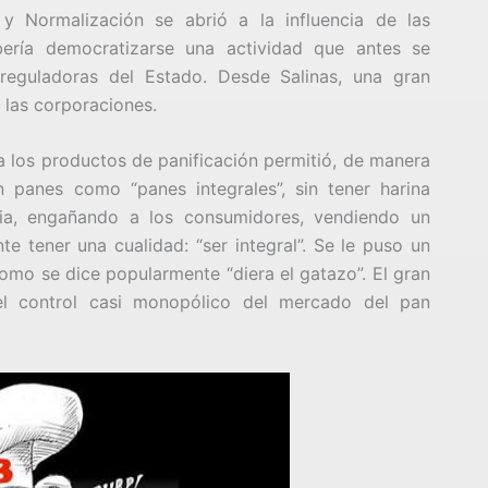
 y Normalización se abrió a la influencia de las
bería democratizarse una actividad que antes se
 reguladoras del Estado. Desde Salinas, una gran
las corporaciones.
 los productos de panificación permitió, de manera
 panes como “panes integrales”, sin tener harina
ria, engañando a los consumidores, vendiendo un
 tener una cualidad: “ser integral”. Se le puso un
omo se dice popularmente “diera el gatazo”. El gran
el control casi monopólico del mercado del pan