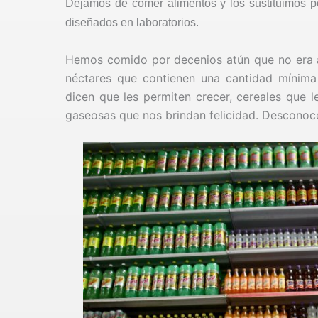
Dejamos de comer alimentos y los sustituimos po
diseñados en laboratorios.
Hemos comido por decenios atún que no era atú
néctares que contienen una cantidad mínima
dicen que les permiten crecer, cereales que l
gaseosas que nos brindan felicidad. Desconoc