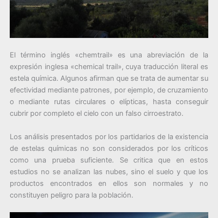
El término inglés «chemtrail» es una abreviación de la
expresión inglesa «chemical trail», cuya traducción literal es
estela química. Algunos afirman que se trata de aumentar su
efectividad mediante patrones, por ejemplo, de cruzamiento
o mediante rutas circulares o elípticas, hasta conseguir
cubrir por completo el cielo con un falso cirroestrato.
Los análisis presentados por los partidarios de la existencia
de estelas químicas no son considerados por los críticos
como una prueba suficiente. Se critica que en estos
estudios no se analizan las nubes, sino el suelo y que los
productos encontrados en ellos son normales y no
constituyen peligro para la población.