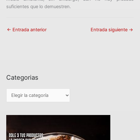
suficientes que lo demuestren.
←
Entrada anterior
Entrada siguiente
→
Categorias
C
a
t
e
g
o
r