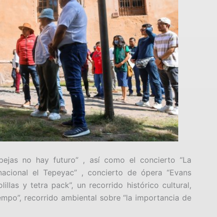
bejas no hay futuro” , así como el concierto “La
nacional el Tepeyac” , concierto de ópera “Evans
llas y tetra pack”, un recorrido histórico cultural,
iempo”, recorrido ambiental sobre “la importancia de