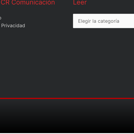
Leer
 CR Comunicación
Leer
o
 Privacidad