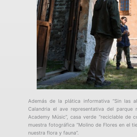
Además de la plática informativa “Sin las a
Calandria el ave representativa del parque 
Academy Músic”, casa verde “reciclable de coli
muestra fotográfica “Molino de Flores en el t
nuestra flora y fauna”.