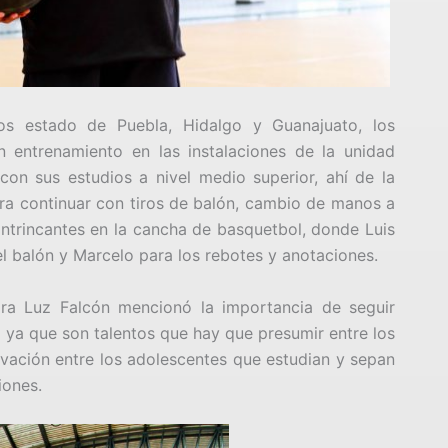
s estado de Puebla, Hidalgo y Guanajuato, los
n entrenamiento en las instalaciones de la unidad
con sus estudios a nivel medio superior, ahí de la
a continuar con tiros de balón, cambio de manos a
ontrincantes en la cancha de basquetbol, donde Luis
l balón y Marcelo para los rebotes y anotaciones.
dra Luz Falcón mencionó la importancia de seguir
 ya que son talentos que hay que presumir entre los
vación entre los adolescentes que estudian y sepan
iones.