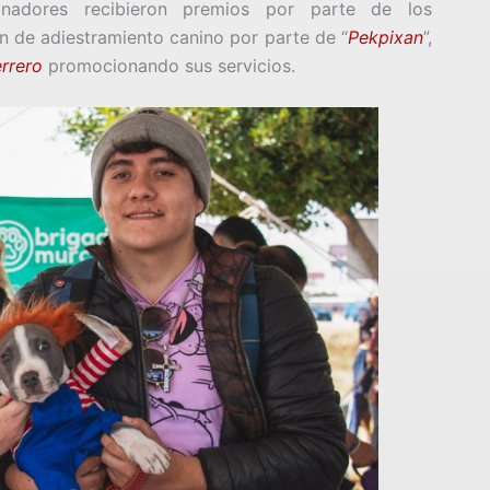
anadores recibieron premios por parte de los
 de adiestramiento canino por parte de “
Pekpixan
”,
rrero
promocionando sus servicios.