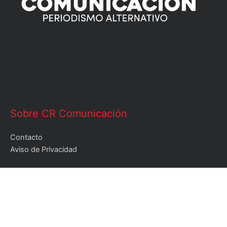
Sobre CR Comunicación
Contacto
Aviso de Privacidad
Leer
Leer