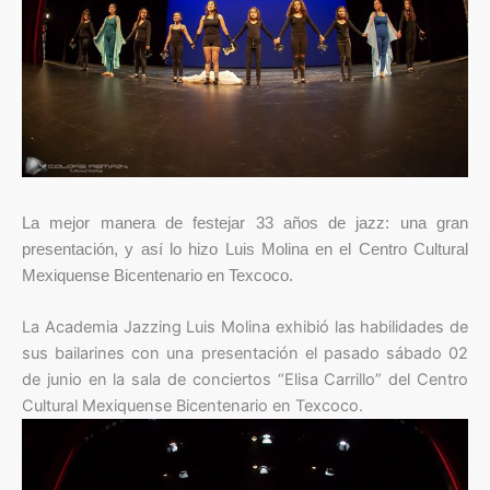
La mejor manera de festejar 33 años de jazz: una gran
presentación, y así lo hizo Luis Molina en el Centro Cultural
Mexiquense Bicentenario en Texcoco.
La Academia Jazzing Luis Molina exhibió las habilidades de
sus bailarines con una presentación el pasado sábado 02
de junio en la sala de conciertos “Elisa Carrillo” del Centro
Cultural Mexiquense Bicentenario en Texcoco.