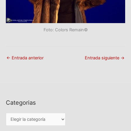
Foto: Colors Remain©
←
Entrada anterior
Entrada siguiente
→
Categorias
C
a
t
e