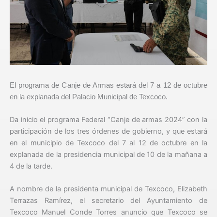
El programa de Canje de Armas estará del 7 a 12 de octubre
en la explanada del Palacio Municipal de Texcoco.
Da inicio el programa Federal “Canje de armas 2024” con la
participación de los tres órdenes de gobierno, y que estará
en el municipio de Texcoco del 7 al 12 de octubre en la
explanada de la presidencia municipal de 10 de la mañana a
4 de la tarde.
A nombre de la presidenta municipal de Texcoco, Elizabeth
Terrazas Ramírez, el secretario del Ayuntamiento de
Texcoco Manuel Conde Torres anuncio que Texcoco se