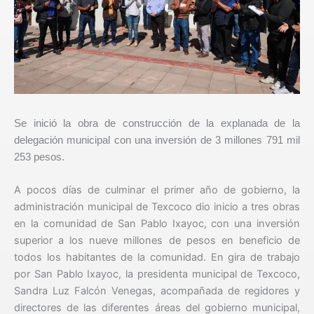
Se inició la obra de construcción de la explanada de la
delegación municipal con una inversión de 3 millones 791 mil
253 pesos.
A pocos días de culminar el primer año de gobierno, la
administración municipal de Texcoco dio inicio a tres obras
en la comunidad de San Pablo Ixayoc, con una inversión
superior a los nueve millones de pesos en beneficio de
todos los habitantes de la comunidad. En gira de trabajo
por San Pablo Ixayoc, la presidenta municipal de Texcoco,
Sandra Luz Falcón Venegas, acompañada de regidores y
directores de las diferentes áreas del gobierno municipal,