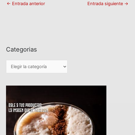
←
Entrada anterior
Entrada siguiente
→
Categorias
C
a
t
e
g
o
r
i
a
s