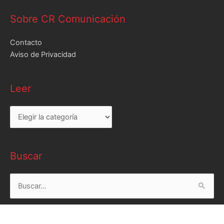
Sobre CR Comunicación
Contacto
Aviso de Privacidad
Leer
Leer
Buscar
Buscar
por: