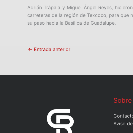
Adrián Trápala y Miguel Ángel Reyes, hicieron
carreteras de la región de Texcoco, para que 
su paso hacia la Basílica de Guadalupe.
←
Entrada anterior
Sobre
Contact
Aviso de