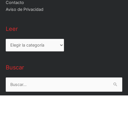
Contacto
Aviso de Privacidad
Leer
Leer
Buscar
Buscar
por: