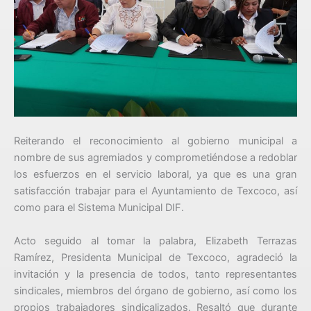
Reiterando el reconocimiento al gobierno municipal a
nombre de sus agremiados y comprometiéndose a redoblar
los esfuerzos en el servicio laboral, ya que es una gran
satisfacción trabajar para el Ayuntamiento de Texcoco, así
como para el Sistema Municipal DIF.
Acto seguido al tomar la palabra, Elizabeth Terrazas
Ramírez, Presidenta Municipal de Texcoco, agradeció la
invitación y la presencia de todos, tanto representantes
sindicales, miembros del órgano de gobierno, así como los
propios trabajadores sindicalizados. Resaltó que durante