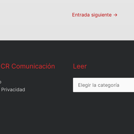
Entrada siguiente
→
Leer
 CR Comunicación
Leer
o
 Privacidad