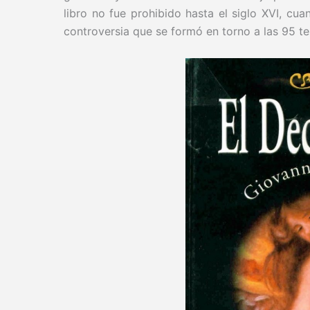
libro no fue prohibido hasta el siglo XVI, cuand
controversia que se formó en torno a las 95 te