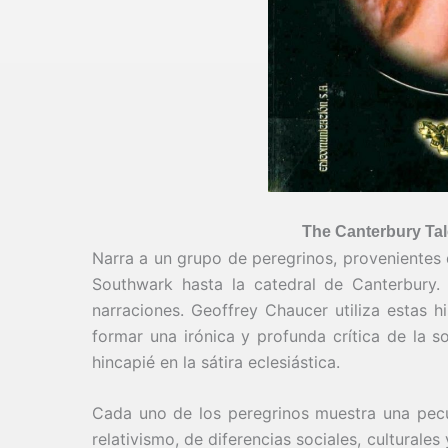
The Canterbury Tal
Narra a un grupo de peregrinos, provenientes d
Southwark hasta la catedral de Canterbury.
narraciones. Geoffrey Chaucer utiliza estas h
formar una irónica y profunda crítica de la s
hincapié en la sátira eclesiástica.
Cada uno de los peregrinos muestra una pecu
relativismo, de diferencias sociales, cultural