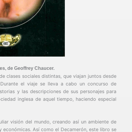
es, de Geoffrey Chaucer.
e clases sociales distintas, que viajan juntos desde
 Durante el viaje se lleva a cabo un concurso de
istorias y las descripciones de sus personajes para
ociedad inglesa de aquel tiempo, haciendo especial
liar visión del mundo, creando así un ambiente de
es y económicas. Así como el Decamerón, este libro se