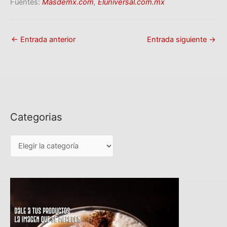
Fuentes:
Masdemx.com
,
Eluniversal.com.mx
←
Entrada anterior
Entrada siguiente
→
Categorias
C
a
t
e
g
o
r
i